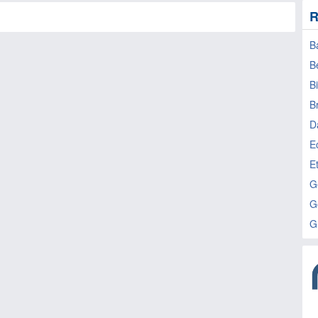
R
B
Be
B
B
D
E
E
G
G
G