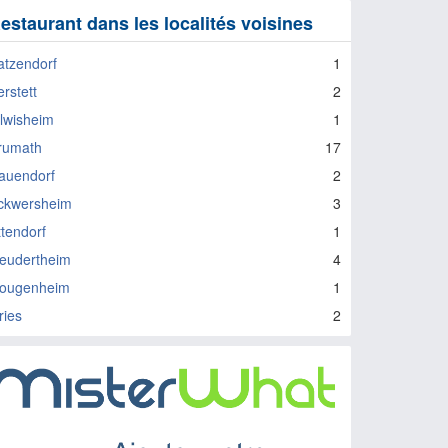
estaurant dans les localités voisines
atzendorf
1
rstett
2
ilwisheim
1
rumath
17
auendorf
2
ckwersheim
3
ttendorf
1
eudertheim
4
ougenheim
1
ries
2