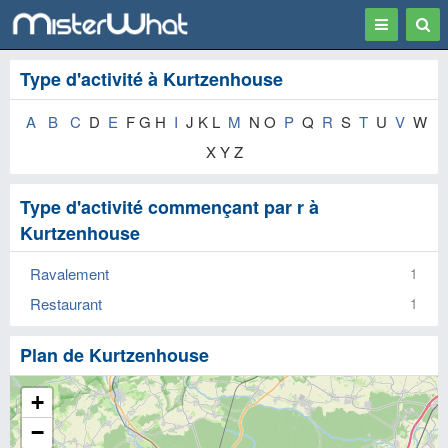
Toggle
Togg
navigation
Sear
Type d'activité à Kurtzenhouse
A
B
C
D
E
F G H
I
J K L
M
N O
P
Q
R
S
T
U
V
W
X Y Z
Type d'activité commençant par r à
Kurtzenhouse
Ravalement
1
Restaurant
1
Plan de Kurtzenhouse
+
−