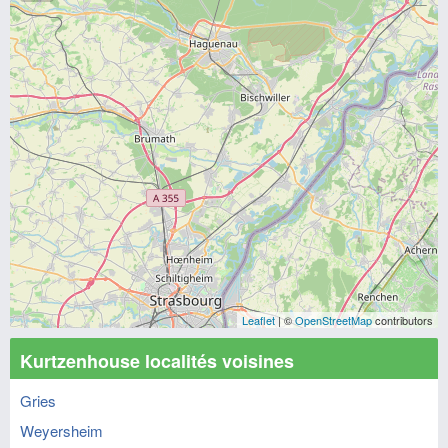
Leaflet
| ©
OpenStreetMap
contributors
Kurtzenhouse localités voisines
Gries
Weyersheim