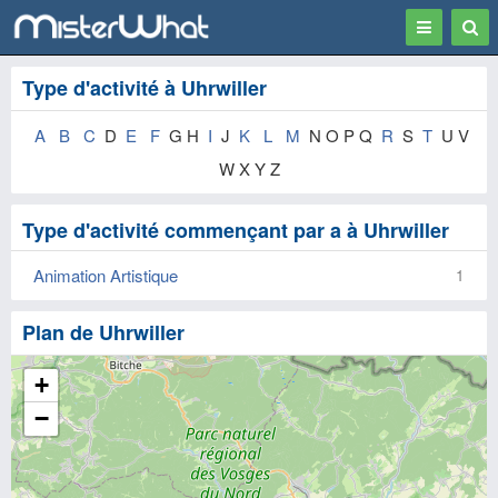
Toggle
Togg
navigation
Sear
Type d'activité à Uhrwiller
A
B
C
D
E
F
G H
I
J
K
L
M
N O P Q
R
S
T
U V
W X Y Z
Type d'activité commençant par a à Uhrwiller
Animation Artistique
1
Plan de Uhrwiller
+
−