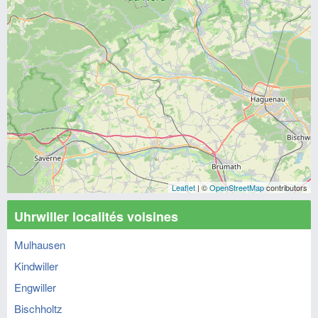
Leaflet
| ©
OpenStreetMap
contributors
Uhrwiller localités voisines
Mulhausen
Kindwiller
Engwiller
Bischholtz