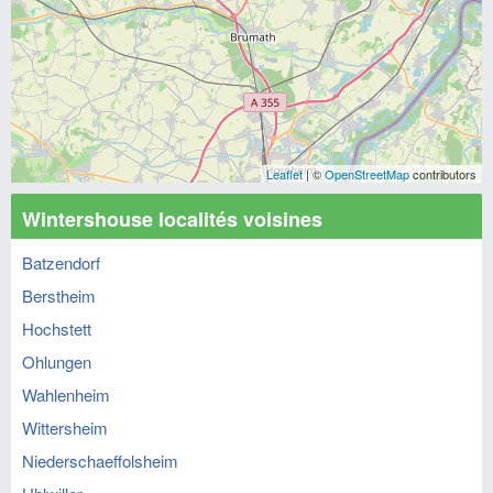
Leaflet
| ©
OpenStreetMap
contributors
Wintershouse localités voisines
Batzendorf
Berstheim
Hochstett
Ohlungen
Wahlenheim
Wittersheim
Niederschaeffolsheim