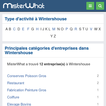
Toggle
Togg
navigation
Sear
Type d'activité à Wintershouse
A B
C
D
E
F
G
H
I J K L
M
N O
P
Q
R
S T U
V
W X
Y Z
Principales catégories d'entreprises dans
Wintershouse
MisterWhat a trouvé
12 entreprise(s)
à Wintershouse
Conserves Poisson Gros
2
Restaurant
2
Fabrication Peinture Gros
1
Coiffure
1
Elevage Bovins
1