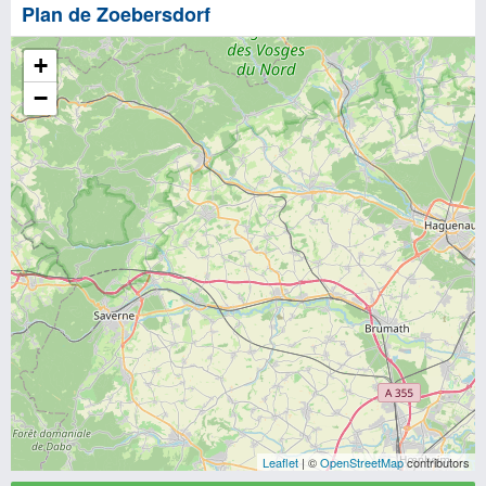
Plan de Zoebersdorf
+
−
Leaflet
| ©
OpenStreetMap
contributors