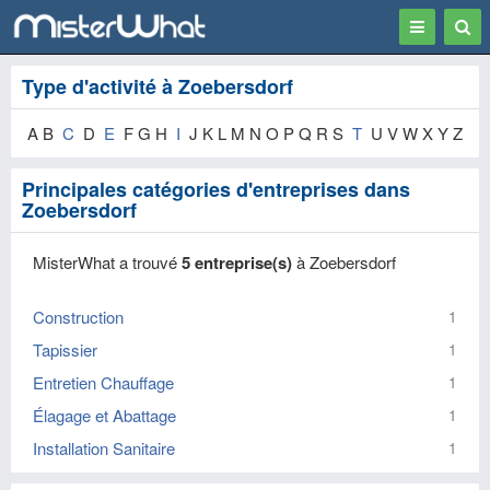
Toggle
Togg
navigation
Sear
Type d'activité à Zoebersdorf
A B
C
D
E
F G H
I
J K L M N O P Q R S
T
U V W X Y Z
Principales catégories d'entreprises dans
Zoebersdorf
MisterWhat a trouvé
5 entreprise(s)
à Zoebersdorf
Construction
1
Tapissier
1
Entretien Chauffage
1
Élagage et Abattage
1
Installation Sanitaire
1