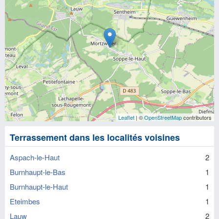
Leaflet
| ©
OpenStreetMap
contributors
Terrassement dans les localités voisines
Aspach-le-Haut
2
Burnhaupt-le-Bas
1
Burnhaupt-le-Haut
1
Eteimbes
1
Lauw
2