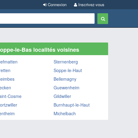
Connexion
Inscrivez-vous
oppe-le-Bas localités voisines
iefmatten
Sternenberg
retten
Soppe-le-Haut
teimbes
Bellemagny
ecken
Guewenheim
aint-Cosme
Gildwiller
ortzwiller
Burnhaupt-le-Haut
entheim
Michelbach