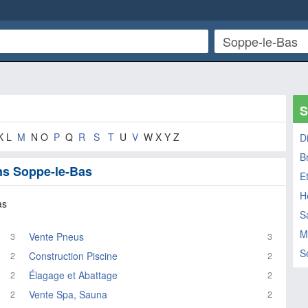
S
K L
M
N O
P
Q
R
S
T
U
V
W X Y Z
D
B
ans Soppe-le-Bas
E
H
as
S
M
Vente Pneus
3
3
S
Construction Piscine
2
2
Élagage et Abattage
2
2
Vente Spa, Sauna
2
2