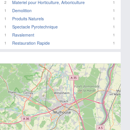
Materiel pour Horticulture, Arboriculture
2
1
Demolition
1
1
Produits Naturels
1
1
Spectacle Pyrotechnique
1
1
Ravalement
1
1
Restauration Rapide
1
1