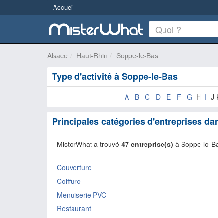
Accueil
Alsace
Haut-Rhin
Soppe-le-Bas
Type d'activité à Soppe-le-Bas
A
B
C
D
E
F
G
H
I
J 
Principales catégories d'entreprises d
MisterWhat a trouvé
47 entreprise(s)
à Soppe-le-B
Couverture
Coiffure
Menuiserie PVC
Restaurant