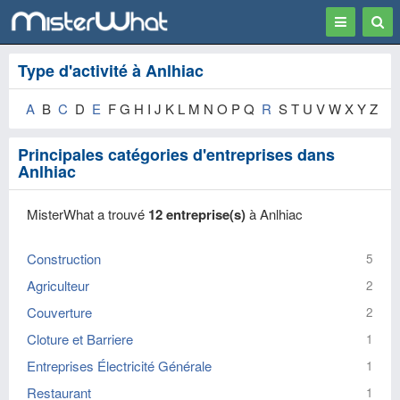
Toggle
Togg
navigation
Sear
Type d'activité à Anlhiac
A
B
C
D
E
F G H I J K L M N O P Q
R
S T U V W X Y Z
Principales catégories d'entreprises dans
Anlhiac
MisterWhat a trouvé
12 entreprise(s)
à Anlhiac
Construction
5
Agriculteur
2
Couverture
2
Cloture et Barriere
1
Entreprises Électricité Générale
1
Restaurant
1