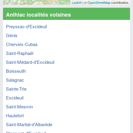
Leaflet
| ©
OpenStreetMap
contributors
Anlhiac localités voisines
Preyssac-d'Excideuil
Génis
Cherveix-Cubas
Saint-Raphaël
Saint-Médard-d'Excideuil
Boisseuilh
Salagnac
Sainte-Trie
Excideuil
Saint-Mesmin
Hautefort
Saint-Martial-d'Albarède