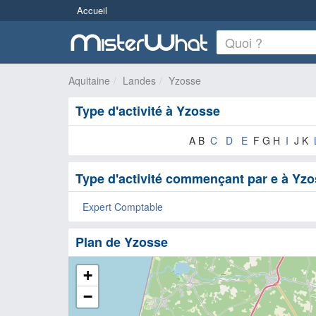
Accueil
Aquitaine
Landes
Yzosse
Type d'activité à Yzosse
A B
C
D
E
F G H
I
J K
Type d'activité commençant par e à Yz
Expert Comptable
Plan de Yzosse
+
−