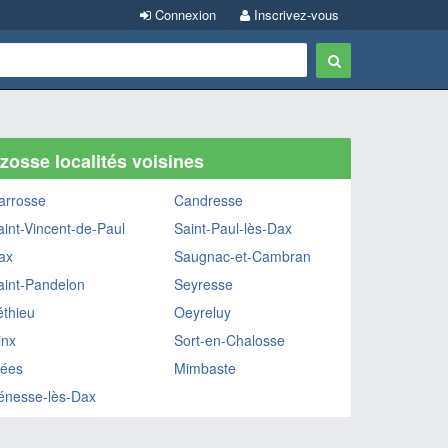
Connexion
Inscrivez-vous
zosse localités voisines
arrosse
Candresse
aint-Vincent-de-Paul
Saint-Paul-lès-Dax
ax
Saugnac-et-Cambran
aint-Pandelon
Seyresse
éthieu
Oeyreluy
inx
Sort-en-Chalosse
ées
Mimbaste
énesse-lès-Dax