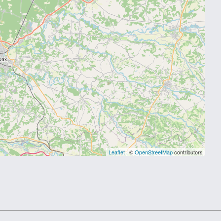
Leaflet
| ©
OpenStreetMap
contributors