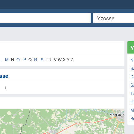
Y
L
M
N
O
P
Q
R
S
T U V W X Y Z
N
S
osse
D
S
1
T
H
M
B