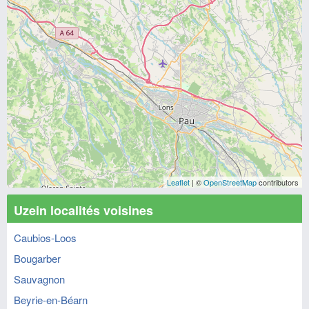
Leaflet
| ©
OpenStreetMap
contributors
Uzein localités voisines
Caubios-Loos
Bougarber
Sauvagnon
Beyrie-en-Béarn