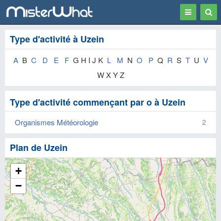
Toggle
Togg
navigation
Sear
Type d'activité à Uzein
A
B
C
D
E
F
G H I J K
L
M
N
O
P
Q
R
S
T
U
V
W X Y Z
Type d'activité commençant par o à Uzein
Organismes Météorologie
2
Plan de Uzein
+
−