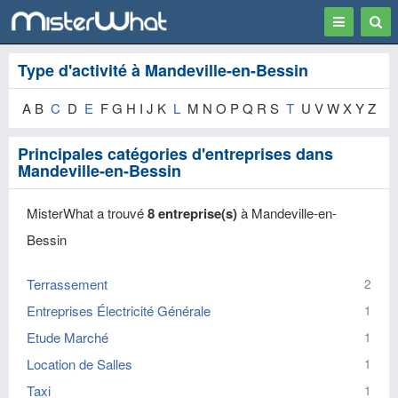
Toggle
Togg
navigation
Sear
Type d'activité à Mandeville-en-Bessin
A B
C
D
E
F G H I J K
L
M N O P Q R S
T
U V W X Y Z
Principales catégories d'entreprises dans
Mandeville-en-Bessin
MisterWhat a trouvé
8 entreprise(s)
à Mandeville-en-
Bessin
Terrassement
2
Entreprises Électricité Générale
1
Etude Marché
1
Location de Salles
1
Taxi
1