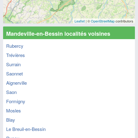
Leaflet
| ©
OpenStreetMap
contributors
Mandeville-en-Bessin localités voisines
Rubercy
Trévières
Surrain
Saonnet
Aignerville
Saon
Formigny
Mosles
Blay
Le Breuil-en-Bessin