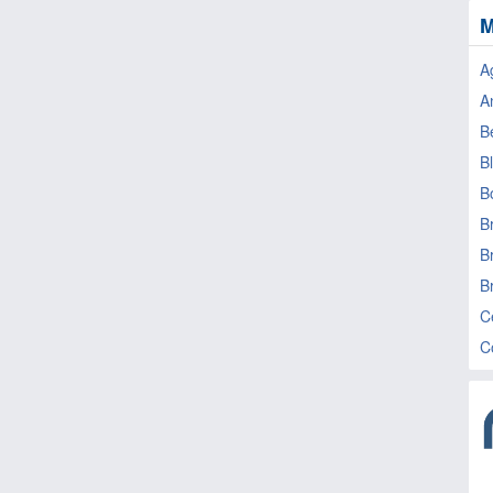
M
A
An
B
Bl
B
B
B
Br
C
C