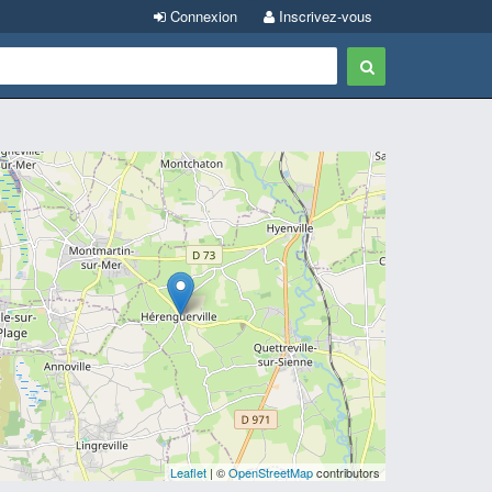
Connexion
Inscrivez-vous
Leaflet
| ©
OpenStreetMap
contributors