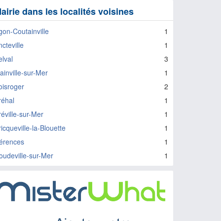
airie dans les localités voisines
gon-Coutainville
1
cteville
1
elval
3
ainville-sur-Mer
1
oisroger
2
réhal
1
réville-sur-Mer
1
icqueville-la-Blouette
1
érences
1
oudeville-sur-Mer
1