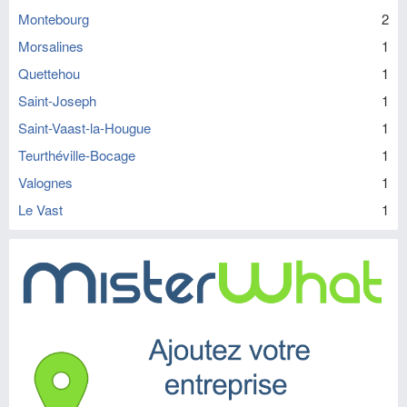
Montebourg
2
Morsalines
1
Quettehou
1
Saint-Joseph
1
Saint-Vaast-la-Hougue
1
Teurthéville-Bocage
1
Valognes
1
Le Vast
1