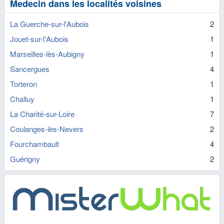
Medecin dans les localités voisines
La Guerche-sur-l'Aubois
2
Jouet-sur-l'Aubois
1
Marseilles-lès-Aubigny
1
Sancergues
4
Torteron
1
Challuy
1
La Charité-sur-Loire
7
Coulanges-lès-Nevers
2
Fourchambault
4
Guérigny
2