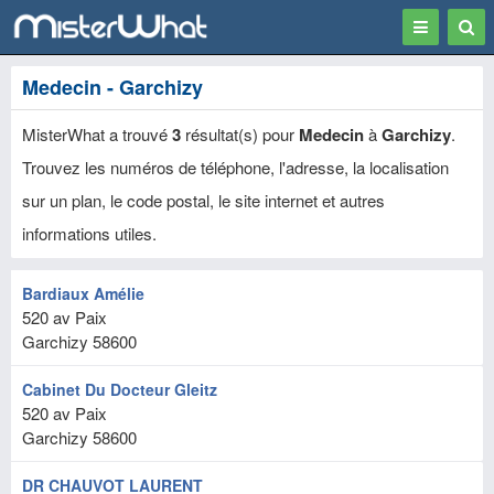
Toggle
Togg
navigation
Sear
Medecin - Garchizy
MisterWhat a trouvé
3
résultat(s) pour
Medecin
à
Garchizy
.
Trouvez les numéros de téléphone, l'adresse, la localisation
sur un plan, le code postal, le site internet et autres
informations utiles.
Bardiaux Amélie
520 av Paix
Garchizy
58600
Cabinet Du Docteur Gleitz
520 av Paix
Garchizy
58600
DR CHAUVOT LAURENT