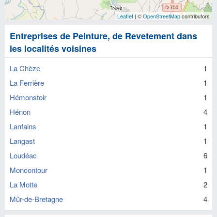
Leaflet
| ©
OpenStreetMap
contributors
Entreprises de Peinture, de Revetement dans
les localités voisines
La Chèze
1
La Ferrière
1
Hémonstoir
1
Hénon
4
Lanfains
1
Langast
1
Loudéac
6
Moncontour
1
La Motte
2
Mûr-de-Bretagne
4