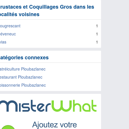
rustaces et Coquillages Gros dans les
ocalités voisines
lougrescant
1
réveneuc
1
vias
1
atégories connexes
stréiculture Ploubazlanec
estaurant Ploubazlanec
oissonnerie Ploubazlanec