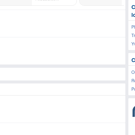
C
l
P
T
Y
C
O
R
P