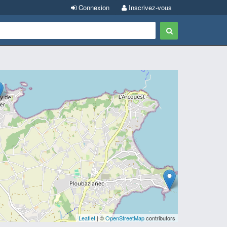
Connexion
Inscrivez-vous
Leaflet
| ©
OpenStreetMap
contributors