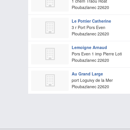
1 chem Traou Hoat
Ploubazlanec
22620
Le Pottier Catherine
3 r Port Pors Even
Ploubazlanec
22620
Lemoigne Arnaud
Pors Even 1 imp Pierre Loti
Ploubazlanec
22620
Au Grand Large
port Loguivy de la Mer
Ploubazlanec
22620