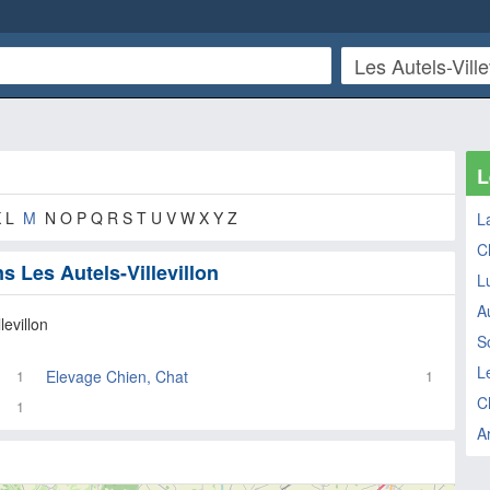
L
K L
M
N O P Q R S T U V W X Y Z
L
C
s Les Autels-Villevillon
L
A
levillon
S
L
Elevage Chien, Chat
1
1
C
1
Ar