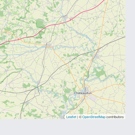
Leaflet
| ©
OpenStreetMap
contributors