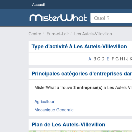
Accueil
Centre
Eure-et-Loir
Les Autels-Villevillon
Type d'activité à Les Autels-Villevillon
A
B C D
E
F G H I J 
Principales catégories d'entreprises dan
MisterWhat a trouvé
3 entreprise(s)
à Les Autels-Vil
Agriculteur
Mecanique Generale
Plan de Les Autels-Villevillon