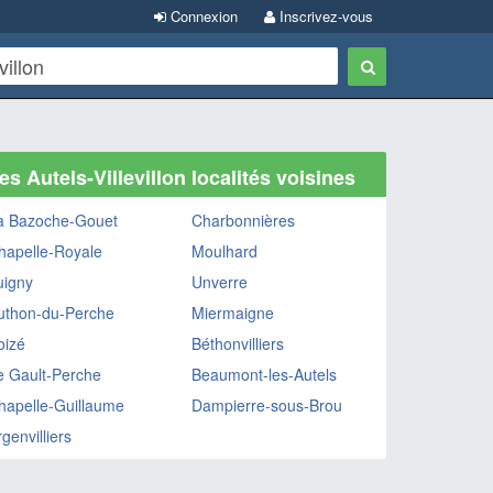
Connexion
Inscrivez-vous
es Autels-Villevillon localités voisines
a Bazoche-Gouet
Charbonnières
hapelle-Royale
Moulhard
uigny
Unverre
uthon-du-Perche
Miermaigne
oizé
Béthonvilliers
e Gault-Perche
Beaumont-les-Autels
hapelle-Guillaume
Dampierre-sous-Brou
genvilliers