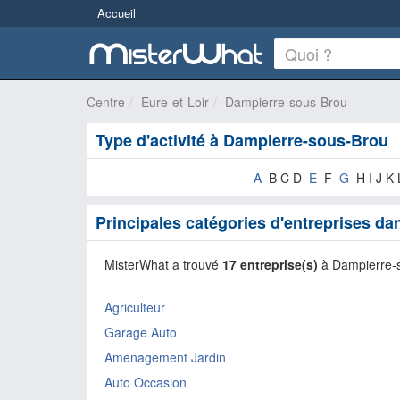
Accueil
Centre
Eure-et-Loir
Dampierre-sous-Brou
Type d'activité à Dampierre-sous-Brou
A
B C D
E
F
G
H I J K
Principales catégories d'entreprises d
MisterWhat a trouvé
17 entreprise(s)
à Dampierre-
Agriculteur
Garage Auto
Amenagement Jardin
Auto Occasion