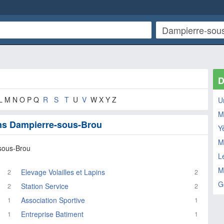
D
 L M N O P Q
R
S
T
U
V
W X Y Z
U
M
ans Dampierre-sous-Brou
Y
M
sous-Brou
Le
M
Elevage Volailles et Lapins
2
2
G
Station Service
2
2
Association Sportive
1
1
Entreprise Batiment
1
1