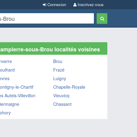
Connexion
Inscrivez-vous
ampierre-sous-Brou localités voisines
nverre
Brou
oulhard
Frazé
èvres
Luigny
ontigny-le-Chartif
Chapelle-Royale
s Autels-Villevillon
Vieuvicq
iermaigne
Chassant
ohory