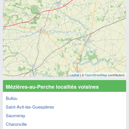
Leaflet
| ©
OpenStreetMap
contributors
Mézières-au-Perche localités voisines
Bullou
Saint-Avit-les-Guespières
Saumeray
Charonville