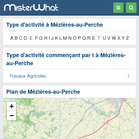
Toggle
Togg
navigation
Sear
Type d'activité à Mézières-au-Perche
A B C D
E
F G H I J K L M N O P Q R S
T
U V W X Y Z
Type d'activité commençant par t à Mézières-
au-Perche
Travaux Agricoles
1
Plan de Mézières-au-Perche
+
−