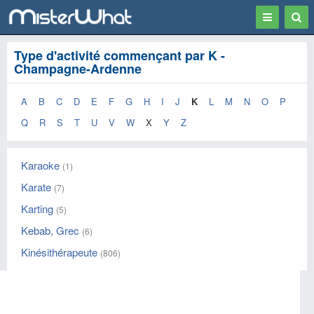
Toggle
Togg
navigation
Sear
Type d'activité commençant par K -
Champagne-Ardenne
A
B
C
D
E
F
G
H
I
J
K
L
M
N
O
P
Q
R
S
T
U
V
W
X
Y
Z
Karaoke
(1)
Karate
(7)
Karting
(5)
Kebab, Grec
(6)
Kinésithérapeute
(806)