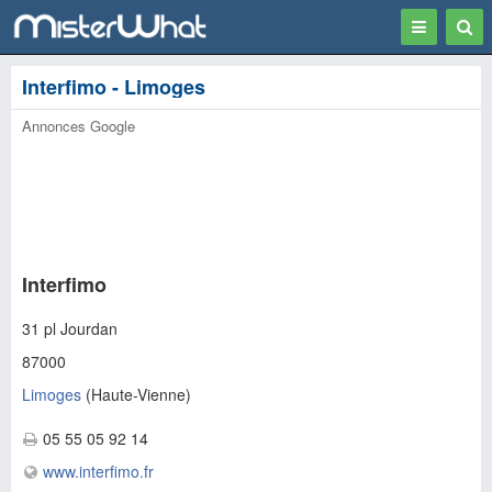
Toggle
Togg
navigation
Sear
Interfimo - Limoges
Annonces Google
Interfimo
31 pl Jourdan
87000
Limoges
(
Haute-Vienne
)
05 55 05 92 14
www.interfimo.fr