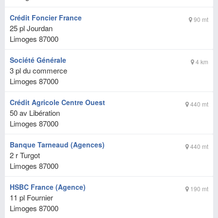
Crédit Foncier France
90 mt
25 pl Jourdan
Limoges
87000
Société Générale
4 km
3 pl du commerce
Limoges
87000
Crédit Agricole Centre Ouest
440 mt
50 av Libération
Limoges
87000
Banque Tarneaud (Agences)
440 mt
2 r Turgot
Limoges
87000
HSBC France (Agence)
190 mt
11 pl Fournier
Limoges
87000