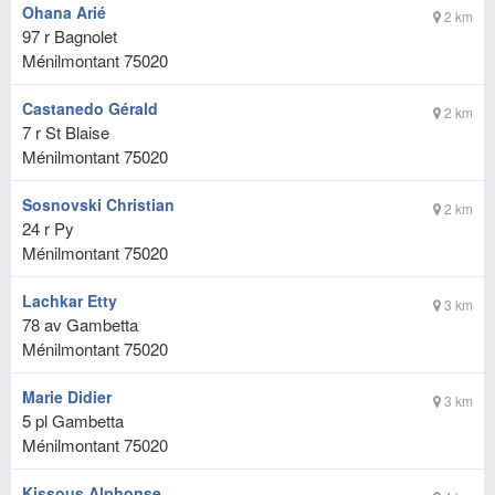
Ohana Arié
2 km
97 r Bagnolet
Ménilmontant
75020
Castanedo Gérald
2 km
7 r St Blaise
Ménilmontant
75020
Sosnovski Christian
2 km
24 r Py
Ménilmontant
75020
Lachkar Etty
3 km
78 av Gambetta
Ménilmontant
75020
Marie Didier
3 km
5 pl Gambetta
Ménilmontant
75020
Kissous Alphonse