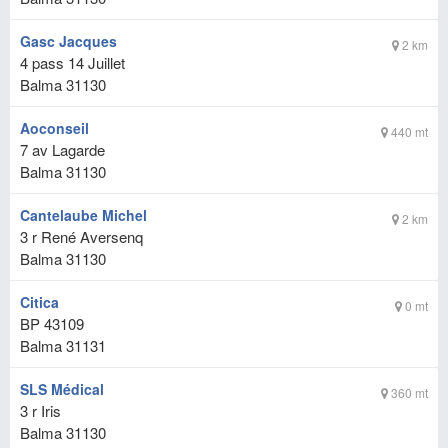
Gasc Jacques
2 km
4 pass 14 Juillet
Balma
31130
Aoconseil
440 mt
7 av Lagarde
Balma
31130
Cantelaube Michel
2 km
3 r René Aversenq
Balma
31130
Citica
0 mt
BP 43109
Balma
31131
SLS Médical
360 mt
3 r Iris
Balma
31130