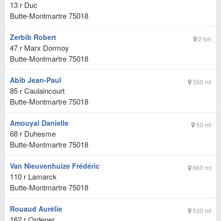
13 r Duc
Butte-Montmartre
75018
Zerbib Robert
2 km
47 r Marx Dormoy
Butte-Montmartre
75018
Abib Jean-Paul
550 mt
85 r Caulaincourt
Butte-Montmartre
75018
Amouyal Danielle
50 mt
68 r Duhesme
Butte-Montmartre
75018
Van Nieuvenhuize Frédéric
660 mt
110 r Lamarck
Butte-Montmartre
75018
Rouaud Aurélie
530 mt
162 r Ordener