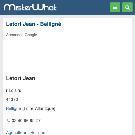
Toggle
Togg
navigation
Sear
Letort Jean - Belligné
Annonces Google
Letort Jean
r Loisirs
44370
Belligné
(
Loire-Atlantique
)
02 40 96 95 77
Agriculteur - Belligné