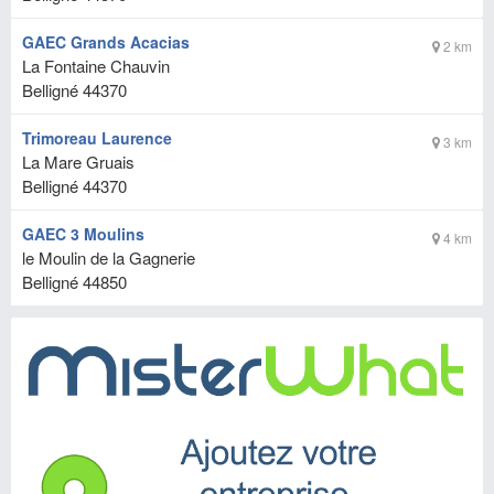
GAEC Grands Acacias
2 km
La Fontaine Chauvin
Belligné
44370
Trimoreau Laurence
3 km
La Mare Gruais
Belligné
44370
GAEC 3 Moulins
4 km
le Moulin de la Gagnerie
Belligné
44850