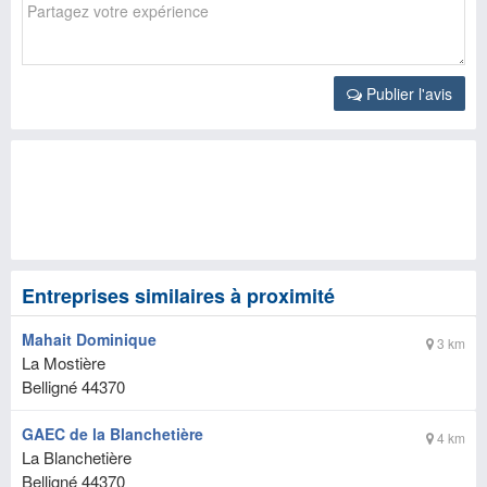
Publier l'avis
Entreprises similaires à proximité
Mahait Dominique
3 km
La Mostière
Belligné
44370
GAEC de la Blanchetière
4 km
La Blanchetière
Belligné
44370