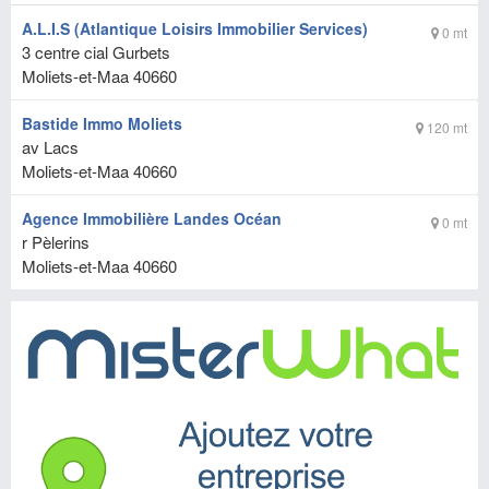
A.L.I.S (Atlantique Loisirs Immobilier Services)
0 mt
3 centre cial Gurbets
Moliets-et-Maa
40660
Bastide Immo Moliets
120 mt
av Lacs
Moliets-et-Maa
40660
Agence Immobilière Landes Océan
0 mt
r Pèlerins
Moliets-et-Maa
40660