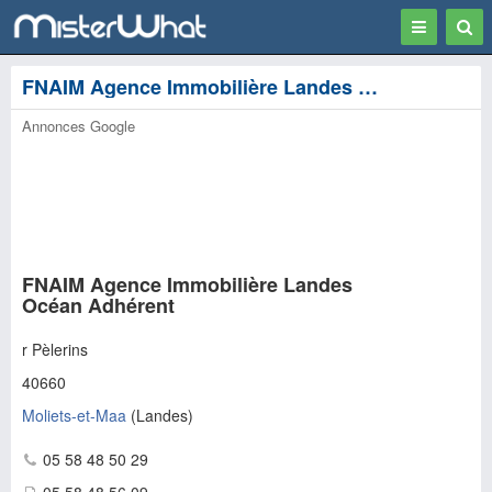
Toggle
Togg
navigation
Sear
FNAIM Agence Immobilière Landes Océan Adhérent - Moliets-et-Maa
Annonces Google
FNAIM Agence Immobilière Landes
Océan Adhérent
r Pèlerins
40660
Moliets-et-Maa
(
Landes
)
05 58 48 50 29