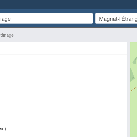
rdinage
se
)