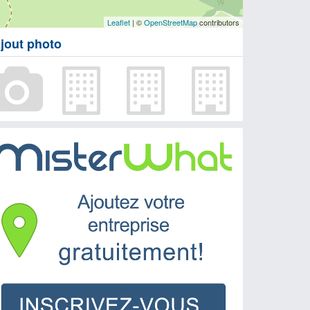
Leaflet
| ©
OpenStreetMap
contributors
jout photo