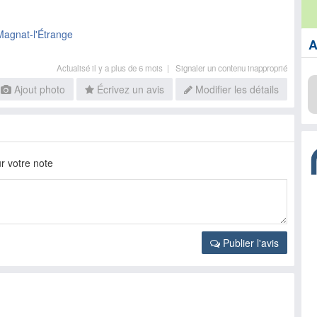
Magnat-l'Étrange
A
Actualisé il y a plus de 6 mois |
Signaler un contenu inapproprié
Ajout photo
Écrivez un avis
Modifier les détails
r votre note
Publier l'avis