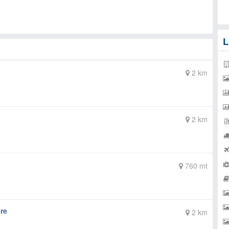
L
2 km
2 km
760 mt
re
2 km