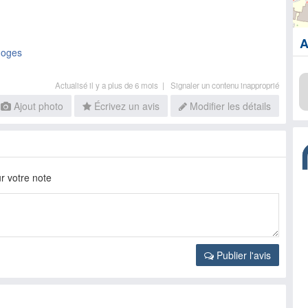
A
moges
Actualisé il y a plus de 6 mois |
Signaler un contenu inapproprié
Ajout photo
Écrivez un avis
Modifier les détails
r votre note
Publier l'avis