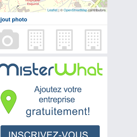
Leaflet
| ©
OpenStreetMap
contributors
jout photo