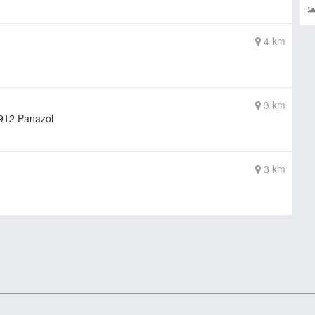
4 km
3 km
912 Panazol
3 km