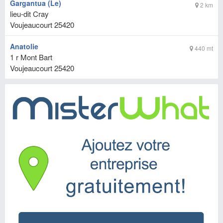
Gargantua (Le)
2 km
lieu-dit Cray
Voujeaucourt
25420
Anatolie
440 mt
1 r Mont Bart
Voujeaucourt
25420