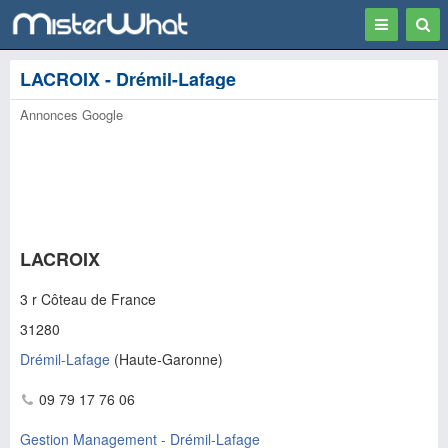
Toggle
Togg
navigation
Sear
LACROIX - Drémil-Lafage
Annonces Google
LACROIX
3 r Côteau de France
31280
Drémil-Lafage
(
Haute-Garonne
)
09 79 17 76 06
Gestion Management - Drémil-Lafage