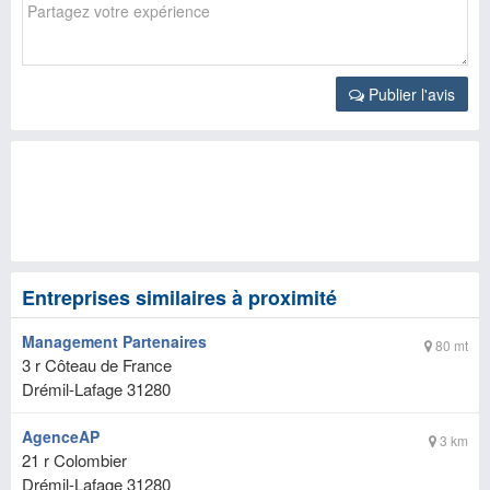
Publier l'avis
Entreprises similaires à proximité
Management Partenaires
80 mt
3 r Côteau de France
Drémil-Lafage
31280
AgenceAP
3 km
21 r Colombier
Drémil-Lafage
31280