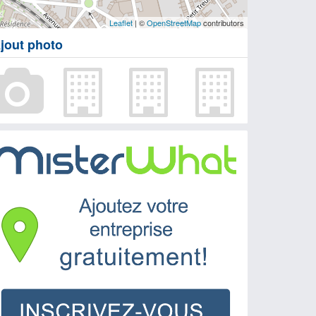
Leaflet
| ©
OpenStreetMap
contributors
jout photo