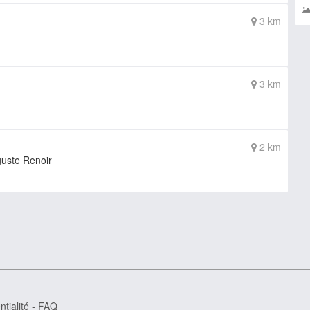
3 km
3 km
2 km
guste Renoir
tialité
-
FAQ