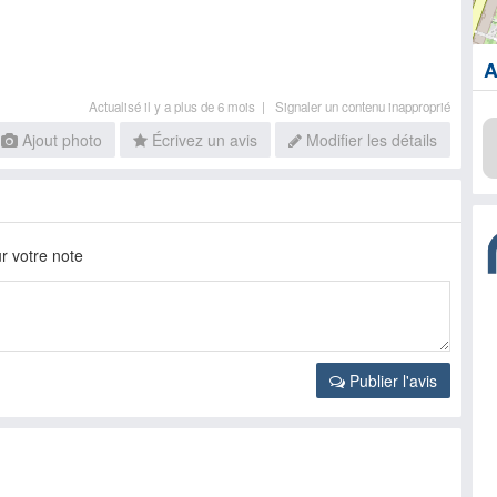
A
Actualisé il y a plus de 6 mois |
Signaler un contenu inapproprié
Ajout photo
Écrivez un avis
Modifier les détails
r votre note
Publier l'avis