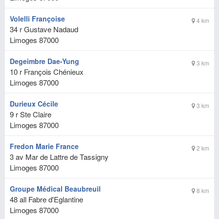
Volelli Françoise
4 km
34 r Gustave Nadaud
Limoges
87000
Degeimbre Dae-Yung
3 km
10 r François Chénieux
Limoges
87000
Durieux Cécile
3 km
9 r Ste Claire
Limoges
87000
Fredon Marie France
2 km
3 av Mar de Lattre de Tassigny
Limoges
87000
Groupe Médical Beaubreuil
8 km
48 all Fabre d'Eglantine
Limoges
87000