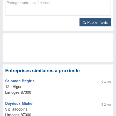
Publier l'avis
Entreprises similaires à proximité
Salomon Brigitte
4 km
12 r Alger
Limoges
87000
Deyrieux Michel
2 km
3 pl Jacobins
Limoges
87000