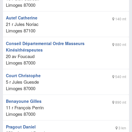
Limoges
87000
Autef Catherine
140 mt
21 r Jules Noriac
Limoges
87100
Conseil Départemental Ordre Masseurs
880 mt
Kinésithérapeutes
20 av Foucaud
Limoges
87000
Court Christophe
540 mt
5 r Jules Guesde
Limoges
87000
Benayoune Gilles
890 mt
11 r François Perrin
Limoges
87000
Pragout Daniel
3 km