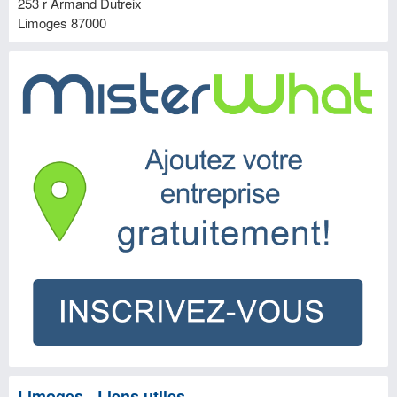
253 r Armand Dutreix
Limoges
87000
Limoges - Liens utiles