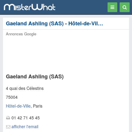
Toggle
Togg
navigation
Sear
Gaeland Ashling (SAS) - Hôtel-de-Ville, Paris
Annonces Google
Gaeland Ashling (SAS)
4 quai des Célestins
75004
Hôtel-de-Ville
, Paris
01 42 71 45 45
afficher l'email