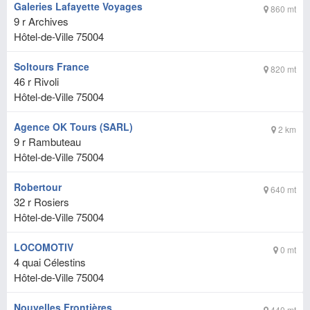
Galeries Lafayette Voyages
860 mt
9 r Archives
Hôtel-de-Ville
75004
Soltours France
820 mt
46 r Rivoli
Hôtel-de-Ville
75004
Agence OK Tours (SARL)
2 km
9 r Rambuteau
Hôtel-de-Ville
75004
Robertour
640 mt
32 r Rosiers
Hôtel-de-Ville
75004
LOCOMOTIV
0 mt
4 quai Célestins
Hôtel-de-Ville
75004
Nouvelles Frontières
440 mt