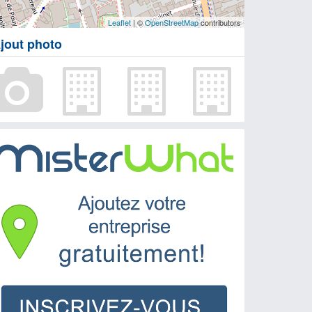
Leaflet
| ©
OpenStreetMap
contributors
jout photo