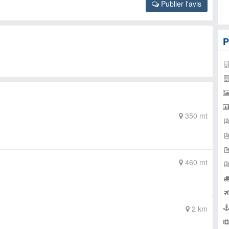
Publier l'avis
P
350 mt
460 mt
2 km