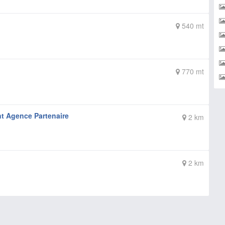
540 mt
770 mt
t Agence Partenaire
2 km
2 km