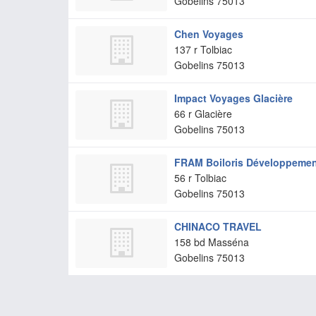
Gobelins
75013
Chen Voyages
137 r Tolbiac
Gobelins
75013
Impact Voyages Glacière
66 r Glacière
Gobelins
75013
FRAM Boiloris Développemen
56 r Tolbiac
Gobelins
75013
CHINACO TRAVEL
158 bd Masséna
Gobelins
75013