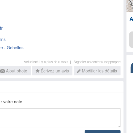
A
fr
ins
e - Gobelins
Actualisé il y a plus de 6 mois |
Signaler un contenu inapproprié
Ajout photo
Écrivez un avis
Modifier les détails
r votre note