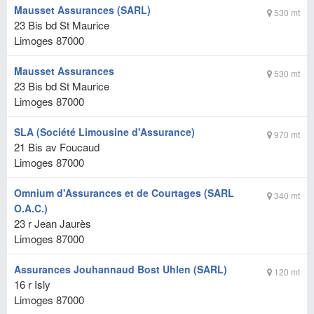
Mausset Assurances (SARL)
530 mt
23 Bis bd St Maurice
Limoges
87000
Mausset Assurances
530 mt
23 Bis bd St Maurice
Limoges
87000
SLA (Société Limousine d'Assurance)
970 mt
21 Bis av Foucaud
Limoges
87000
Omnium d'Assurances et de Courtages (SARL
340 mt
O.A.C.)
23 r Jean Jaurès
Limoges
87000
Assurances Jouhannaud Bost Uhlen (SARL)
120 mt
16 r Isly
Limoges
87000