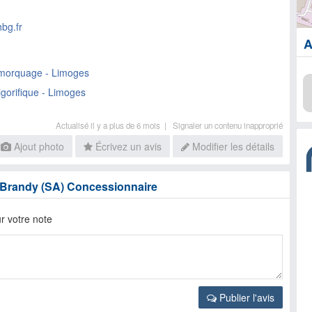
bg.fr
A
morquage - Limoges
gorifique - Limoges
Actualisé il y a plus de 6 mois |
Signaler un contenu inapproprié
Ajout photo
Écrivez un avis
Modifier les détails
r Brandy (SA) Concessionnaire
r votre note
Publier l'avis