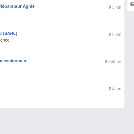
 Réparateur Agréé
3 km
d (SARL)
5 km
Gence
ncessionnaire
540 mt
4 km