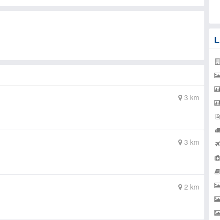
L
3 km
3 km
2 km