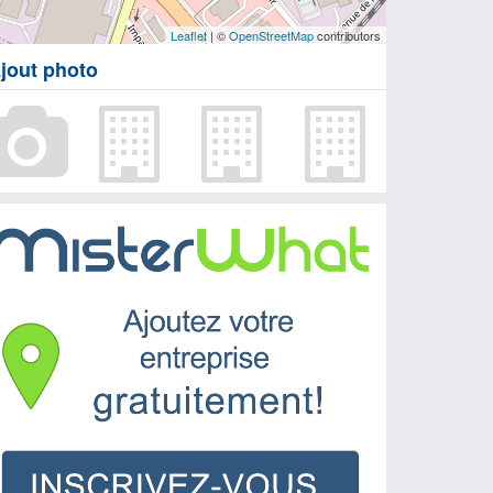
Leaflet
| ©
OpenStreetMap
contributors
jout photo