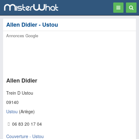
Toggle
Togg
navigation
Sear
Allen Didier - Ustou
Annonces Google
Allen Didier
Trein D Ustou
09140
Ustou
(
Ariège
)
06 83 20 17 04
Couverture - Ustou