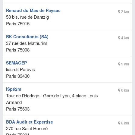
Renaud du Mas de Paysac
2 km
58 bis, rue de Dantzig
Paris
75015
BK Consultants (SA)
4 km
37 rue des Mathurins
Paris
75008
SEMAGEP
5 km
lieu-dit Paravis
Paris
33430
iSpé2m
6 km
Tour de l'Horloge - Gare de Lyon, 4 place Louis
Armand
Paris
75603
BDA Audit et Expertise
6 km
270 rue Saint Honoré
Paris
75001