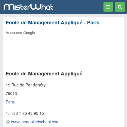
Toggle
Togg
navigation
Sear
Ecole de Management Appliqué - Paris
Annonces Google
Ecole de Management Appliqué
15 Rue de Pondichéry
75013
Paris
+33 1 75 43 95 15
www.theappliedschool.com