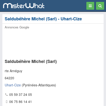
Toggle
Togg
navigation
Sear
Saldubéhère Michel (Sarl) - Uhart-Cize
Annonces Google
Saldubéhère Michel (Sarl)
rte Arnéguy
64220
Uhart-Cize
(
Pyrénées-Atlantiques
)
05 59 37 24 05
06 75 86 14 41