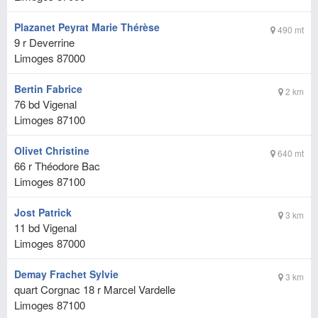
Plazanet Peyrat Marie Thérèse
490 mt
9 r Deverrine
Limoges
87000
Bertin Fabrice
2 km
76 bd Vigenal
Limoges
87100
Olivet Christine
640 mt
66 r Théodore Bac
Limoges
87100
Jost Patrick
3 km
11 bd Vigenal
Limoges
87000
Demay Frachet Sylvie
3 km
quart Corgnac 18 r Marcel Vardelle
Limoges
87100