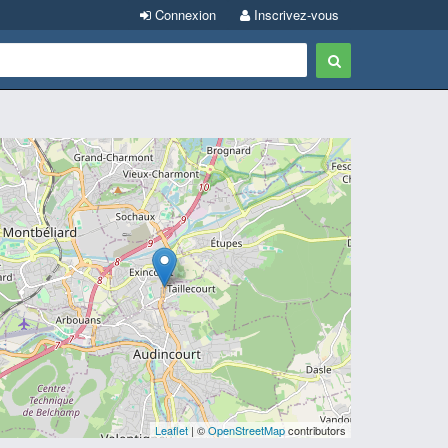
Connexion
Inscrivez-vous
Leaflet
| ©
OpenStreetMap
contributors