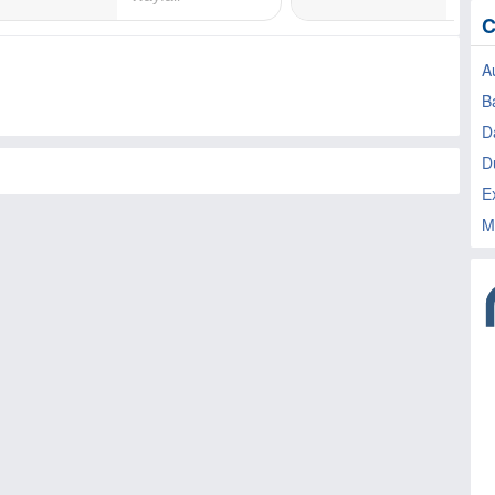
C
A
B
D
D
E
M