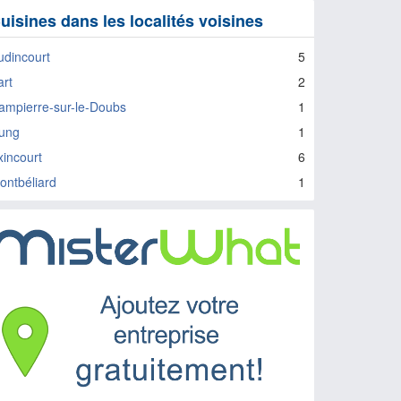
uisines dans les localités voisines
udincourt
5
art
2
ampierre-sur-le-Doubs
1
ung
1
xincourt
6
ontbéliard
1