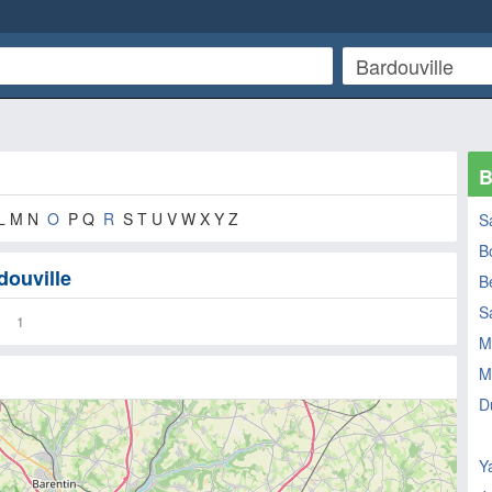
B
 L M N
O
P Q
R
S T U V W X Y Z
S
B
douville
Be
S
1
M
M
D
Ya