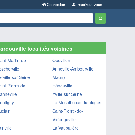
Connexion
Inscrivez-vous
ardouville localités voisines
aint-Martin-de-
Quevillon
oscherville
Anneville-Ambourville
rville-sur-Seine
Mauny
aint-Pierre-de-
Hénouville
anneville
Yville-sur-Seine
ontigny
Le Mesnil-sous-Jumièges
uclair
Saint-Pierre-de-
Varengeville
inville
La Vaupalière