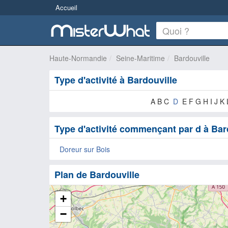
Accueil
Haute-Normandie
Seine-Maritime
Bardouville
Type d'activité à Bardouville
A B C
D
E F G H I J K
Type d'activité commençant par d à Bar
Doreur sur Bois
Plan de Bardouville
+
−