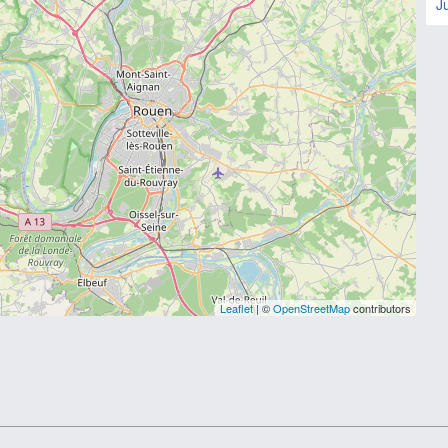
J
Leaflet
| ©
OpenStreetMap
contributors