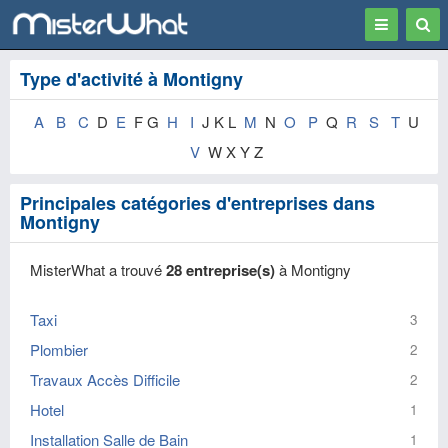
Toggle
Togg
navigation
Sear
Type d'activité à Montigny
A
B
C
D
E
F G
H
I
J K L
M
N
O
P
Q
R
S
T
U
V
W X Y Z
Principales catégories d'entreprises dans
Montigny
MisterWhat a trouvé
28 entreprise(s)
à Montigny
Taxi
3
Plombier
2
Travaux Accès Difficile
2
Hotel
1
Installation Salle de Bain
1