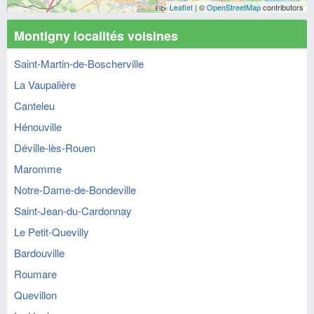
Leaflet
| ©
OpenStreetMap
contributors
Montigny localités voisines
Saint-Martin-de-Boscherville
La Vaupalière
Canteleu
Hénouville
Déville-lès-Rouen
Maromme
Notre-Dame-de-Bondeville
Saint-Jean-du-Cardonnay
Le Petit-Quevilly
Bardouville
Roumare
Quevillon