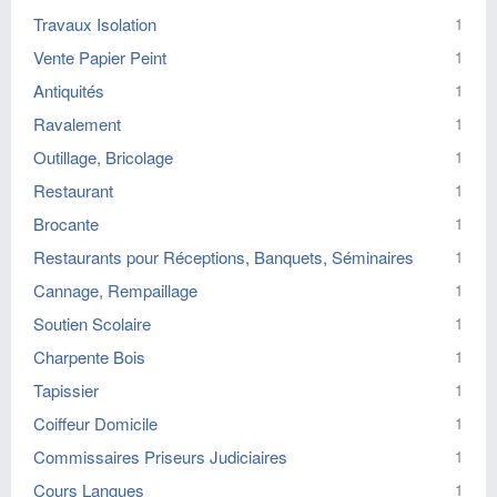
Travaux Isolation
1
Vente Papier Peint
1
Antiquités
1
Ravalement
1
Outillage, Bricolage
1
Restaurant
1
Brocante
1
Restaurants pour Réceptions, Banquets, Séminaires
1
Cannage, Rempaillage
1
Soutien Scolaire
1
Charpente Bois
1
Tapissier
1
Coiffeur Domicile
1
Commissaires Priseurs Judiciaires
1
Cours Langues
1