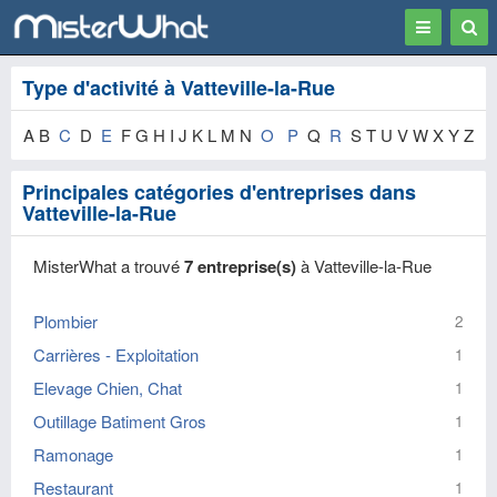
Toggle
Togg
navigation
Sear
Type d'activité à Vatteville-la-Rue
A B
C
D
E
F G H I J K L M N
O
P
Q
R
S T U V W X Y Z
Principales catégories d'entreprises dans
Vatteville-la-Rue
MisterWhat a trouvé
7 entreprise(s)
à Vatteville-la-Rue
Plombier
2
Carrières - Exploitation
1
Elevage Chien, Chat
1
Outillage Batiment Gros
1
Ramonage
1
Restaurant
1