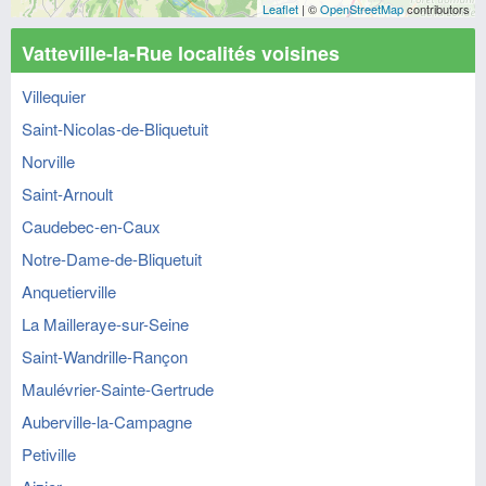
Leaflet
| ©
OpenStreetMap
contributors
Vatteville-la-Rue localités voisines
Villequier
Saint-Nicolas-de-Bliquetuit
Norville
Saint-Arnoult
Caudebec-en-Caux
Notre-Dame-de-Bliquetuit
Anquetierville
La Mailleraye-sur-Seine
Saint-Wandrille-Rançon
Maulévrier-Sainte-Gertrude
Auberville-la-Campagne
Petiville