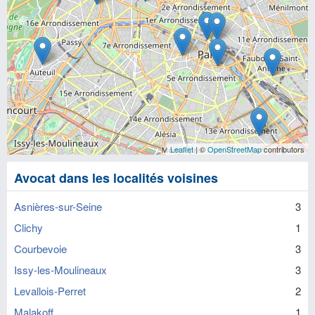
Leaflet
| ©
OpenStreetMap
contributors
Avocat dans les localités voisines
Asnières-sur-Seine
3
Clichy
1
Courbevoie
3
Issy-les-Moulineaux
3
Levallois-Perret
2
Malakoff
1