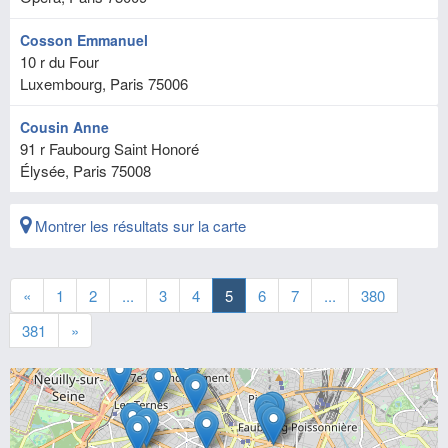
Cosson Emmanuel
10 r du Four
Luxembourg, Paris
75006
Cousin Anne
91 r Faubourg Saint Honoré
Élysée, Paris
75008
Montrer les résultats sur la carte
«
1
2
...
3
4
5
6
7
...
380
381
»