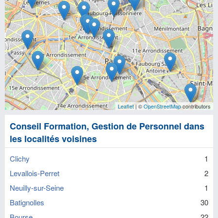
Leaflet
| ©
OpenStreetMap
contributors
Conseil Formation, Gestion de Personnel dans
les localités voisines
Clichy
1
Levallois-Perret
2
Neuilly-sur-Seine
1
Batignolles
30
Bourse
22