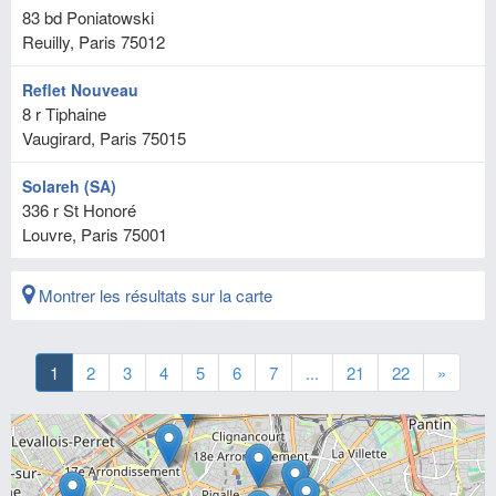
83 bd Poniatowski
Reuilly, Paris
75012
Reflet Nouveau
8 r Tiphaine
Vaugirard, Paris
75015
Solareh (SA)
336 r St Honoré
Louvre, Paris
75001
Montrer les résultats sur la carte
1
2
3
4
5
6
7
...
21
22
»