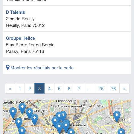
D Talents
2 bd de Reuilly
Reuilly, Paris
75012
Groupe Helice
5 av Pierre 1er de Serbie
Passy, Paris
75116
Montrer les résultats sur la carte
«
1
2
3
4
5
6
7
...
75
76
»