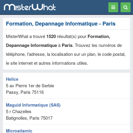
Toggle
Togg
navigation
Sear
Formation, Depannage Informatique - Paris
MisterWhat a trouvé
1520
résultat(s) pour
Formation,
Depannage Informatique
à
Paris
. Trouvez les numéros de
téléphone, l'adresse, la localisation sur un plan, le code postal,
le site internet et autres informations utiles.
Helice
5 av Pierre 1er de Serbie
Passy, Paris
75116
Maguid Informatique (SAS)
5 r Chazelles
Batignolles, Paris
75017
Microatlantic