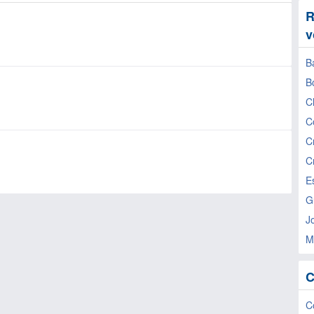
R
v
Ba
B
C
C
C
C
E
G
J
M
C
C