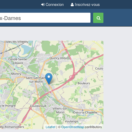
Connexion
Inscrivez-vous
Leaflet
| ©
OpenStreetMap
contributors