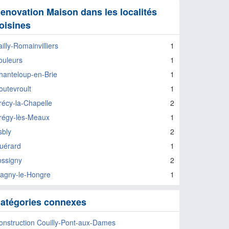
enovation Maison dans les localités
oisines
illy-Romainvilliers
1
ouleurs
1
hanteloup-en-Brie
1
outevroult
1
récy-la-Chapelle
2
régy-lès-Meaux
1
sbly
2
uérard
1
ossigny
2
agny-le-Hongre
1
atégories connexes
onstruction Couilly-Pont-aux-Dames