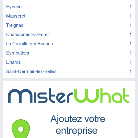
Eyburie
1
Masseret
1
Treignac
1
Châteauneuf-la-Forêt
1
La Croisille-sur-Briance
1
Eymoutiers
1
Linards
1
Saint-Germain-les-Belles
1